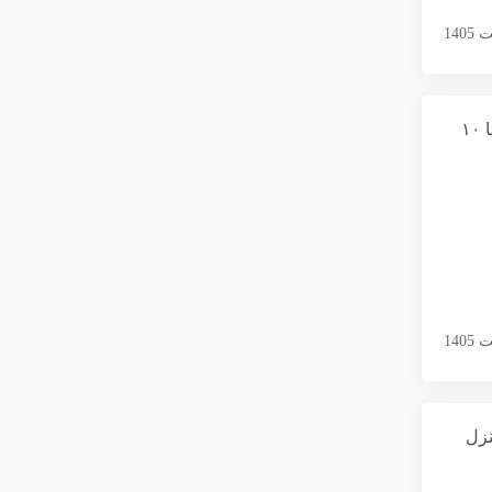
تخفیف ویژه مبل پر آغاز شد،۲.۵ تا ۱۰
نزل