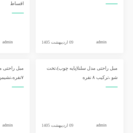
اقساط
admin
admin
09 اردیبهشت 1405
مبل راحتی مدل سلنا(پایه چوب)،تخت
مبل راحتی م
شو ،ترکیب ۸ نفره
۷نفره،نشیمن اسفنج ۳۵ کیلو ویژه
admin
admin
09 اردیبهشت 1405