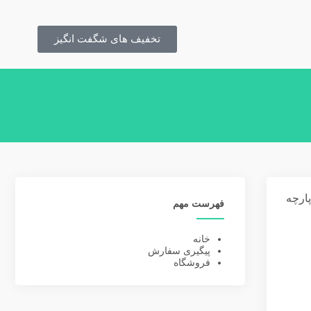
تخفیف های شگفت انگیز
بی_(۸ نفره،پارچه
فهرست مهم
خانه
پیگیری سفارش
فروشگاه