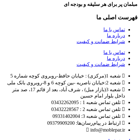
مبلمان پر برای هر سلیقه و بودجه ای
فهرست اصلی ما
تماس با ما
درباره ما
شرایط ضمانت و کیفیت
تماس با ما
درباره ما
شرایط ضمانت و کیفیت
شعبه 1(مرکزی) : خیابان حافظ-روبروی کوچه شماره 5
شعبه 2:خیابان ناصریه -بین کوچه 6 و 8-روبروی بانک ملی
شعبه 3(بازار مبل) ، شرف آباد، بعد از قائم 17، صد متر
داخل بلوار امام حسین
تلفن تماس شعبه 1 : 03432262095
تلفن تماس شعبه 2 : 03432228567
تلفن تماس شعبه 3: 09331402004
ارتباط در پیام‌رسان‌ها: 09379909200
info@moblepar.ir