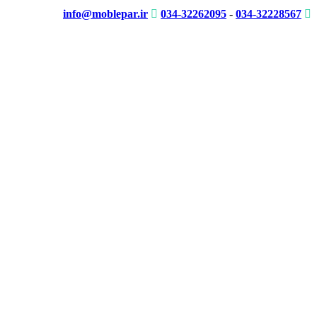
info@moblepar.ir
034-32262095
-
034-32228567