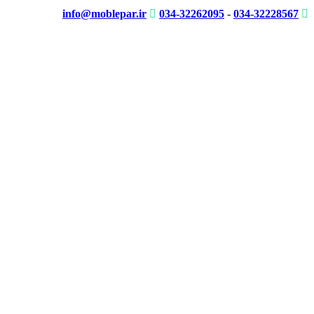
info@moblepar.ir
034-32262095
-
034-32228567