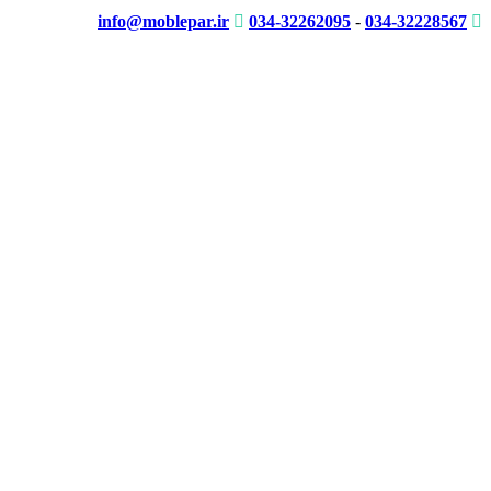
info@moblepar.ir
034-32262095
-
034-32228567