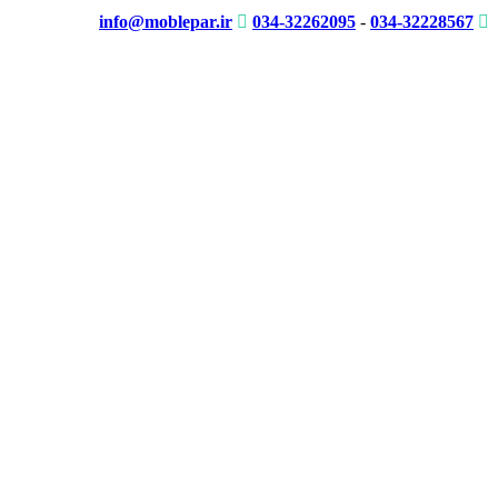
info@moblepar.ir
034-32262095
-
034-32228567