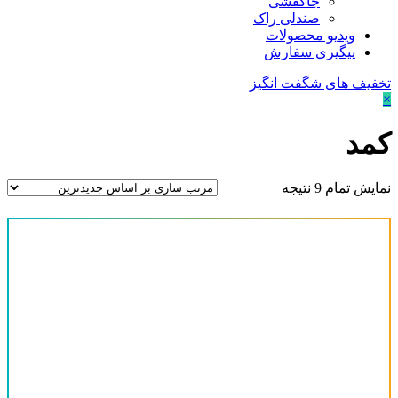
جاکفشی
صندلی راک
ویدیو محصولات
پیگیری سفارش
تخفیف های شگفت انگیز
×
کمد
نمایش تمام 9 نتیجه
قیمت
-
محصول تعداد-نفرات
4نفره
(0)
6نفره
(0)