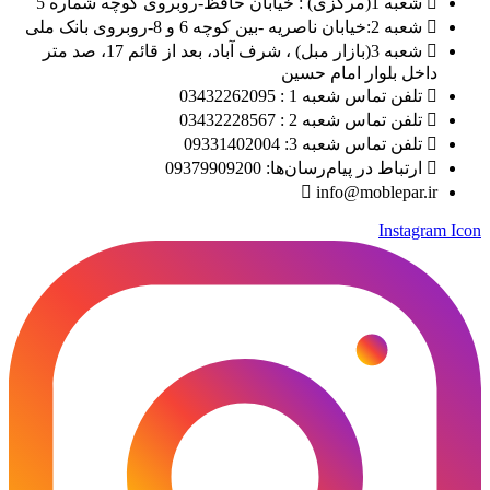
شعبه 1(مرکزی) : خیابان حافظ-روبروی کوچه شماره 5
شعبه 2:خیابان ناصریه -بین کوچه 6 و 8-روبروی بانک ملی
شعبه 3(بازار مبل) ، شرف آباد، بعد از قائم 17، صد متر
داخل بلوار امام حسین
تلفن تماس شعبه 1 : 03432262095
تلفن تماس شعبه 2 : 03432228567
تلفن تماس شعبه 3: 09331402004
ارتباط در پیام‌رسان‌ها: 09379909200
info@moblepar.ir
Instagram Icon