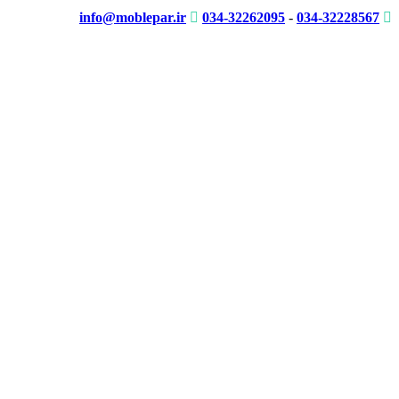
info@moblepar.ir
034-32262095
-
034-32228567