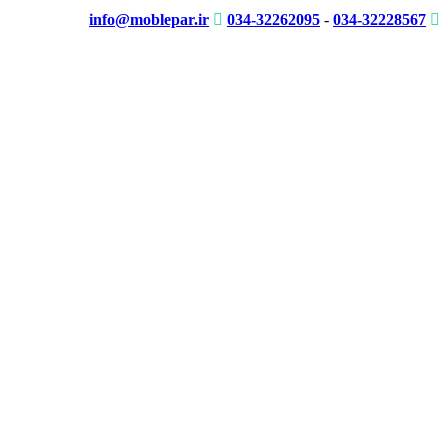
info@moblepar.ir
034-32262095
-
034-32228567