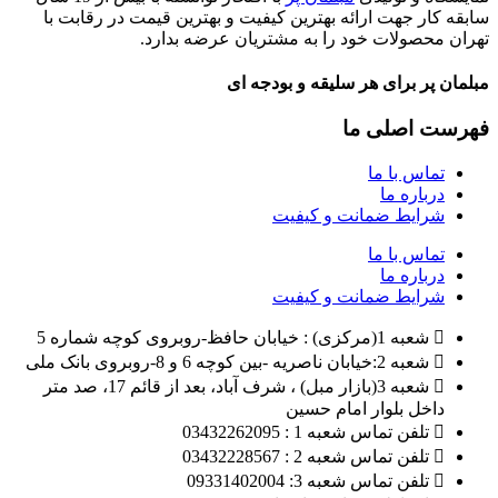
سابقه کار جهت ارائه بهترین کیفیت و بهترین قیمت در رقابت با
تهران محصولات خود را به مشتریان عرضه بدارد.
مبلمان پر برای هر سلیقه و بودجه ای
فهرست اصلی ما
تماس با ما
درباره ما
شرایط ضمانت و کیفیت
تماس با ما
درباره ما
شرایط ضمانت و کیفیت
شعبه 1(مرکزی) : خیابان حافظ-روبروی کوچه شماره 5
شعبه 2:خیابان ناصریه -بین کوچه 6 و 8-روبروی بانک ملی
شعبه 3(بازار مبل) ، شرف آباد، بعد از قائم 17، صد متر
داخل بلوار امام حسین
تلفن تماس شعبه 1 : 03432262095
تلفن تماس شعبه 2 : 03432228567
تلفن تماس شعبه 3: 09331402004