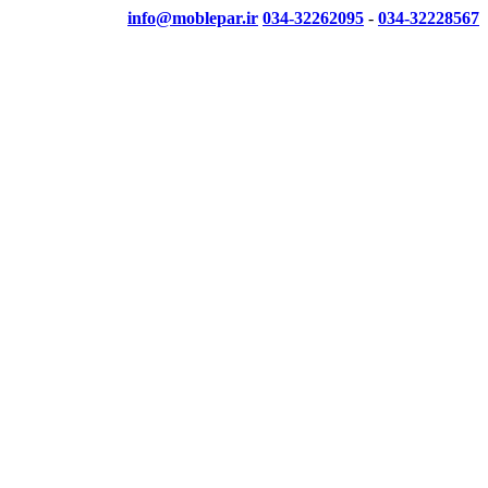
info@moblepar.ir
034-32262095
-
034-32228567