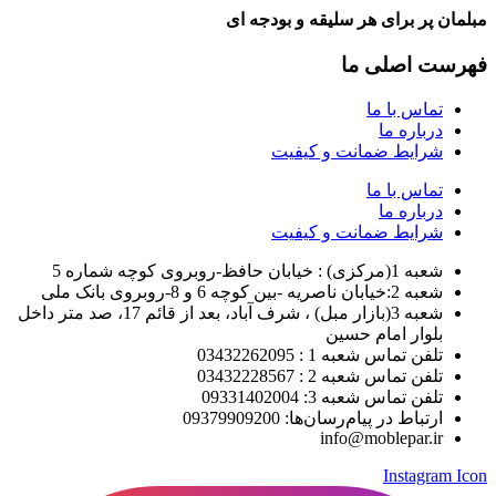
مبلمان پر برای هر سلیقه و بودجه ای
فهرست اصلی ما
تماس با ما
درباره ما
شرایط ضمانت و کیفیت
تماس با ما
درباره ما
شرایط ضمانت و کیفیت
شعبه 1(مرکزی) : خیابان حافظ-روبروی کوچه شماره 5
شعبه 2:خیابان ناصریه -بین کوچه 6 و 8-روبروی بانک ملی
شعبه 3(بازار مبل) ، شرف آباد، بعد از قائم 17، صد متر داخل
بلوار امام حسین
تلفن تماس شعبه 1 : 03432262095
تلفن تماس شعبه 2 : 03432228567
تلفن تماس شعبه 3: 09331402004
ارتباط در پیام‌رسان‌ها: 09379909200
info@moblepar.ir
Instagram Icon