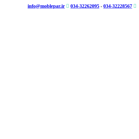
info@moblepar.ir
034-32262095
-
034-32228567