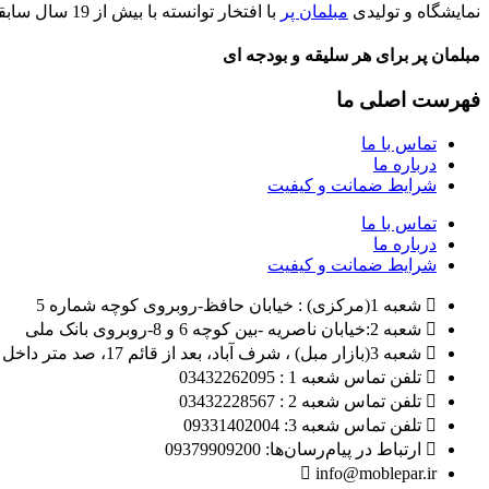
نمایشگاه و تولیدی
مبلمان پر
با افتخار توانسته با بیش از 19 سال سابقه کار جهت ارائه بهترین کیفیت و بهترین قیمت در رقابت با تهران محصولات خود را به مشتریان عرضه بدارد.
مبلمان پر برای هر سلیقه و بودجه ای
فهرست اصلی ما
تماس با ما
درباره ما
شرایط ضمانت و کیفیت
تماس با ما
درباره ما
شرایط ضمانت و کیفیت
شعبه 1(مرکزی) : خیابان حافظ-روبروی کوچه شماره 5
شعبه 2:خیابان ناصریه -بین کوچه 6 و 8-روبروی بانک ملی
شعبه 3(بازار مبل) ، شرف آباد، بعد از قائم 17، صد متر داخل بلوار امام حسین
تلفن تماس شعبه 1 : 03432262095
تلفن تماس شعبه 2 : 03432228567
تلفن تماس شعبه 3: 09331402004
ارتباط در پیام‌رسان‌ها: 09379909200
info@moblepar.ir