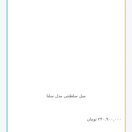
تشک
جاکفشی
جلو مبلی
ست جهیزیه
سرویس خواب
صندلی راک
کمد
مبلمان
محصول رنگ
میز تی وی
نهار خوری
دسته بندی نشده
مبل سلطنتی مدل سلنا
۲۴۰,۹۰۰,۰۰۰
تومان