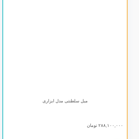
محصول تعداد-نفرات
4نفره
6نفره
مبل سلطنتی مدل ابزاری
7 نفره
8 نفره
9نفره
۲۸۸,۱۰۰,۰۰۰
تومان