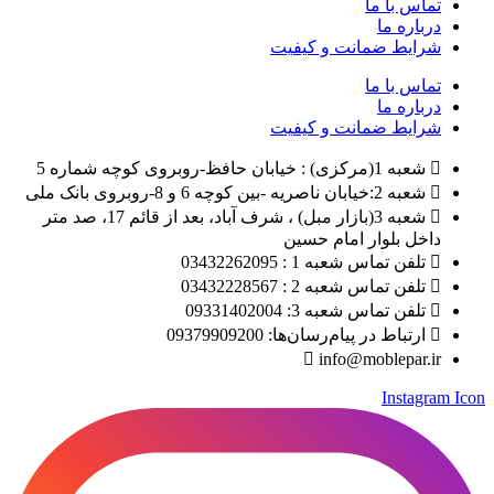
تماس با ما
درباره ما
شرایط ضمانت و کیفیت
تماس با ما
درباره ما
شرایط ضمانت و کیفیت
شعبه 1(مرکزی) : خیابان حافظ-روبروی کوچه شماره 5
شعبه 2:خیابان ناصریه -بین کوچه 6 و 8-روبروی بانک ملی
شعبه 3(بازار مبل) ، شرف آباد، بعد از قائم 17، صد متر
داخل بلوار امام حسین
تلفن تماس شعبه 1 : 03432262095
تلفن تماس شعبه 2 : 03432228567
تلفن تماس شعبه 3: 09331402004
ارتباط در پیام‌رسان‌ها: 09379909200
info@moblepar.ir
Instagram Icon