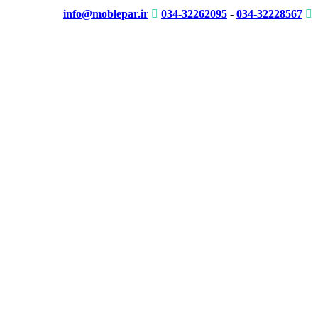
info@moblepar.ir
034-32262095
-
034-32228567