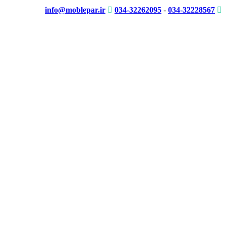
info@moblepar.ir
034-32262095
-
034-32228567