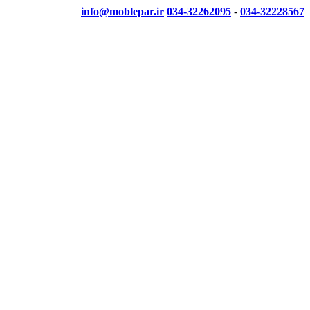
info@moblepar.ir
034-32262095
-
034-32228567