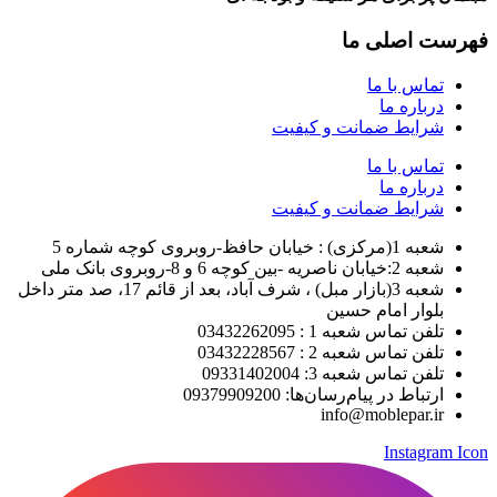
فهرست اصلی ما
تماس با ما
درباره ما
شرایط ضمانت و کیفیت
تماس با ما
درباره ما
شرایط ضمانت و کیفیت
شعبه 1(مرکزی) : خیابان حافظ-روبروی کوچه شماره 5
شعبه 2:خیابان ناصریه -بین کوچه 6 و 8-روبروی بانک ملی
شعبه 3(بازار مبل) ، شرف آباد، بعد از قائم 17، صد متر داخل
بلوار امام حسین
تلفن تماس شعبه 1 : 03432262095
تلفن تماس شعبه 2 : 03432228567
تلفن تماس شعبه 3: 09331402004
ارتباط در پیام‌رسان‌ها: 09379909200
info@moblepar.ir
Instagram Icon