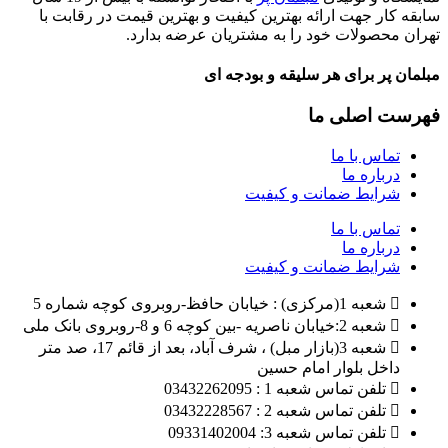
سابقه کار جهت ارائه بهترین کیفیت و بهترین قیمت در رقابت با
تهران محصولات خود را به مشتریان عرضه بدارد.
مبلمان پر برای هر سلیقه و بودجه ای
فهرست اصلی ما
تماس با ما
درباره ما
شرایط ضمانت و کیفیت
تماس با ما
درباره ما
شرایط ضمانت و کیفیت
شعبه 1(مرکزی) : خیابان حافظ-روبروی کوچه شماره 5
شعبه 2:خیابان ناصریه -بین کوچه 6 و 8-روبروی بانک ملی
شعبه 3(بازار مبل) ، شرف آباد، بعد از قائم 17، صد متر
داخل بلوار امام حسین
تلفن تماس شعبه 1 : 03432262095
تلفن تماس شعبه 2 : 03432228567
تلفن تماس شعبه 3: 09331402004