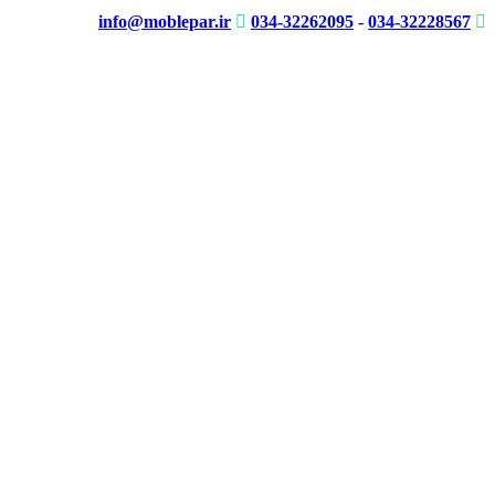
info@moblepar.ir
034-32262095
-
034-32228567