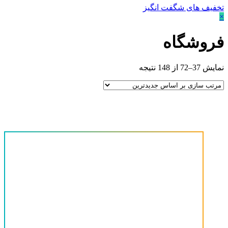
تخفیف های شگفت انگیز
×
فروشگاه
نمایش 37–72 از 148 نتیجه
قیمت
حداقل قیمت
حداکثر قیمت
دسته‌های محصولات
-
آینه کنسول
(12)
پیشنهاد ویژه
(7)
تشک
(0)