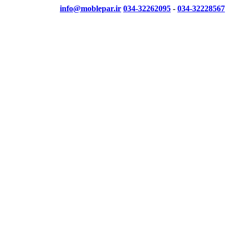
info@moblepar.ir
034-32262095
-
034-32228567