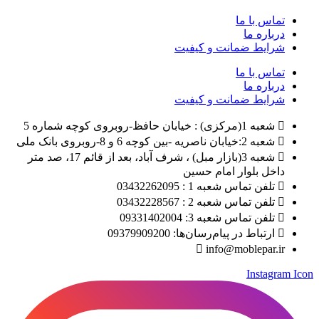
تماس با ما
درباره ما
شرایط ضمانت و کیفیت
تماس با ما
درباره ما
شرایط ضمانت و کیفیت
شعبه 1(مرکزی) : خیابان حافظ-روبروی کوچه شماره 5
شعبه 2:خیابان ناصریه -بین کوچه 6 و 8-روبروی بانک ملی
شعبه 3(بازار مبل) ، شرف آباد، بعد از قائم 17، صد متر
داخل بلوار امام حسین
تلفن تماس شعبه 1 : 03432262095
تلفن تماس شعبه 2 : 03432228567
تلفن تماس شعبه 3: 09331402004
ارتباط در پیام‌رسان‌ها: 09379909200
info@moblepar.ir
Instagram Icon