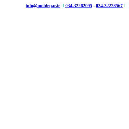
info@moblepar.ir
034-32262095
-
034-32228567