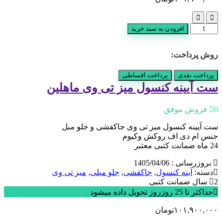
ست
افزودن به سبد خرید
آیینه
کنسول
روش پرداخت:
میز
تی
وی
پرداخت نقدی
پرداخت اقساطی
ماهلین
ست آیینه کنسول میز تی وی ماهلین
عدد
0 فروش موفق
ست آیینه کنسول میز تی وی جاکفشی و جلو مبل
جنس ام دی اف روکش وکیوم
24 ماه ضمانت کتبی معتبر
بروزرسانی : 1405/04/06
دسته:
آینه کنسول
,
جاکفشی
,
جلو مبلی
,
میز تی وی
2 سال ضمانت کتبی
حداکثر تا 25 روزروز تحویل داده میشود
۱۰۱,۹۰۰,۰۰۰
تومان