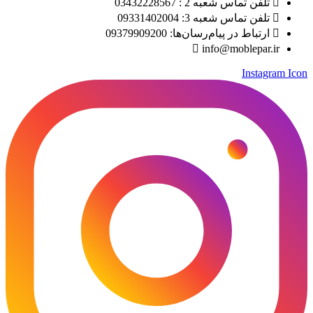
تلفن تماس شعبه 2 : 03432228567
تلفن تماس شعبه 3: 09331402004
ارتباط در پیام‌رسان‌ها: 09379909200
info@moblepar.ir
Instagram Icon