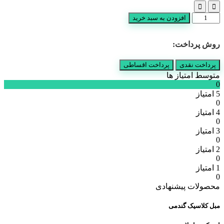
ست
افزودن به سبد خرید
آیینه
کنسول
روش پرداخت:
میز
تی
وی
پرداخت نقدی
پرداخت اقساطی
ماهلین
متوسط امتیاز ها
عدد
0
5 امتیاز
0
4 امتیاز
0
3 امتیاز
0
2 امتیاز
0
1 امتیاز
0
محصولات پیشنهادی
مبل کلاسیک گندمی