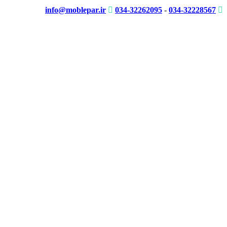
info@moblepar.ir
034-32262095
-
034-32228567