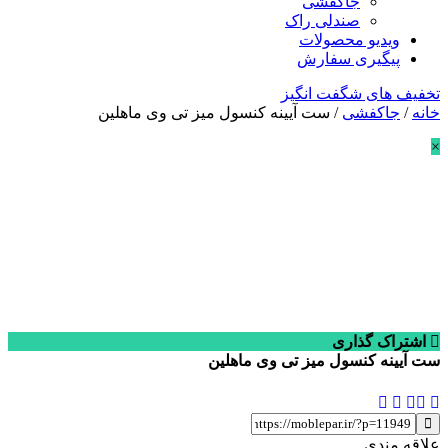
جاکفشی
صندلی راک
ویدیو محصولات
پیگیری سفارش
تخفیف های شگفت انگیز
خانه
/
جاکفشی
/ ست آیینه کنسول میز تی وی ماهلین
×
اشتراک گذاری
ست آیینه کنسول میز تی وی ماهلین
علاقه مندی