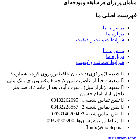
مبلمان پر برای هر سلیقه و بودجه ای
فهرست اصلی ما
تماس با ما
درباره ما
شرایط ضمانت و کیفیت
تماس با ما
درباره ما
شرایط ضمانت و کیفیت
شعبه 1(مرکزی) : خیابان حافظ-روبروی کوچه شماره 5
شعبه 2:خیابان ناصریه -بین کوچه 6 و 8-روبروی بانک ملی
شعبه 3(بازار مبل) ، شرف آباد، بعد از قائم 17، صد متر
داخل بلوار امام حسین
تلفن تماس شعبه 1 : 03432262095
تلفن تماس شعبه 2 : 03432228567
تلفن تماس شعبه 3: 09331402004
ارتباط در پیام‌رسان‌ها: 09379909200
info@moblepar.ir
Instagram Icon