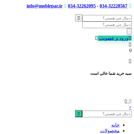
info@moblepar.ir
034-32262095
-
034-32228567
Products
search
ورود و عضویت
0
سبد خرید شما خالی است
×
خانه
محصولات