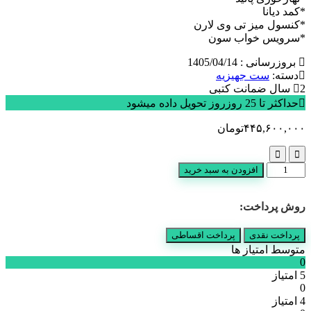
*کمد دیانا
*کنسول میز تی وی لارن
*سرویس خواب سون
بروزرسانی : 1405/04/14
دسته:
ست جهیزیه
2 سال ضمانت کتبی
حداکثر تا 25 روزروز تحویل داده میشود
۴۴۵,۶۰۰,۰۰۰
تومان
ست
افزودن به سبد خرید
ریوا
عدد
روش پرداخت:
پرداخت نقدی
پرداخت اقساطی
متوسط امتیاز ها
0
5 امتیاز
0
4 امتیاز