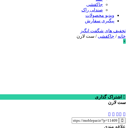
جاکفشی
صندلی راک
ویدیو محصولات
پیگیری سفارش
تخفیف های شگفت انگیز
خانه
/
جاکفشی
/ ست لارن
×
اشتراک گذاری
ست لارن
علاقه مندی