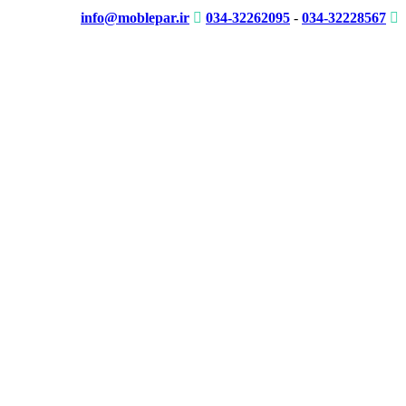
info@moblepar.ir
034-32262095
-
034-32228567