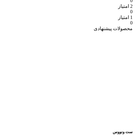
0
2 امتیاز
0
1 امتیاز
0
محصولات پیشنهادی
ست ونووس