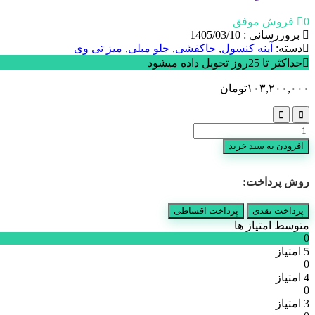
0 فروش موفق
بروزرسانی : 1405/03/10
دسته:
آینه کنسول
,
جاکفشی
,
جلو مبلی
,
میز تی وی
حداکثر تا 25روز تحویل داده میشود
۱۰۳,۲۰۰,۰۰۰
تومان
ست
لارن
افزودن به سبد خرید
عدد
روش پرداخت:
پرداخت نقدی
پرداخت اقساطی
متوسط امتیاز ها
0
5 امتیاز
0
4 امتیاز
0
3 امتیاز