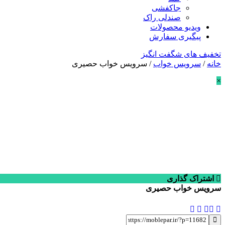
جاکفشی
صندلی راک
ویدیو محصولات
پیگیری سفارش
تخفیف های شگفت انگیز
خانه
/
سرویس خواب
/ سرویس خواب حصیری
×
اشتراک گذاری
سرویس خواب حصیری