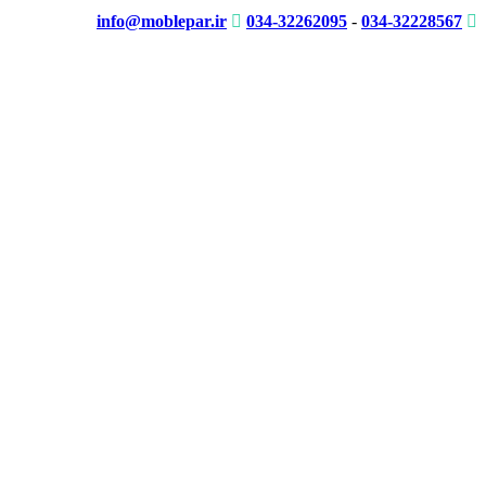
info@moblepar.ir
034-32262095
-
034-32228567