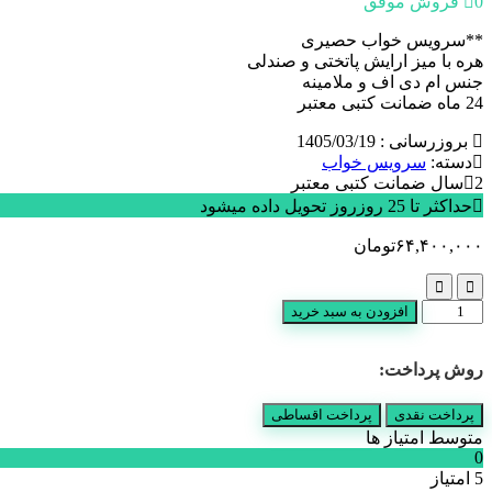
0 فروش موفق
**سرویس خواب حصیری
هره با میز ارایش پاتختی و صندلی
جنس ام دی اف و ملامینه
24 ماه ضمانت کتبی معتبر
بروزرسانی : 1405/03/19
دسته:
سرویس خواب
2سال ضمانت کتبی معتبر
حداکثر تا 25 روزروز تحویل داده میشود
۶۴,۴۰۰,۰۰۰
تومان
سرویس
افزودن به سبد خرید
خواب
حصیری
روش پرداخت:
عدد
پرداخت نقدی
پرداخت اقساطی
متوسط امتیاز ها
0
5 امتیاز