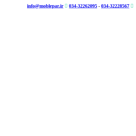
info@moblepar.ir
034-32262095
-
034-32228567