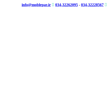
info@moblepar.ir
034-32262095
-
034-32228567