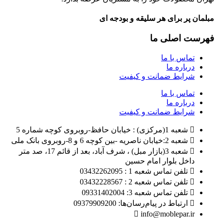
مبلمان پر برای هر سلیقه و بودجه ای
فهرست اصلی ما
تماس با ما
درباره ما
شرایط ضمانت و کیفیت
تماس با ما
درباره ما
شرایط ضمانت و کیفیت
شعبه 1(مرکزی) : خیابان حافظ-روبروی کوچه شماره 5
شعبه 2:خیابان ناصریه -بین کوچه 6 و 8-روبروی بانک ملی
شعبه 3(بازار مبل) ، شرف آباد، بعد از قائم 17، صد متر
داخل بلوار امام حسین
تلفن تماس شعبه 1 : 03432262095
تلفن تماس شعبه 2 : 03432228567
تلفن تماس شعبه 3: 09331402004
ارتباط در پیام‌رسان‌ها: 09379909200
info@moblepar.ir