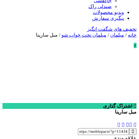
جاکفشی
صندلی راک
ویدیو محصولات
پیگیری سفارش
تخفیف های شگفت انگیز
خانه
/
مبلمان
/
مبلمان تخت خواب شو
/ مبل سارینا
×
اشتراک گذاری
مبل سارینا
علاقه مندی