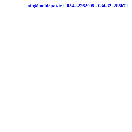
info@moblepar.ir
034-32262095
-
034-32228567