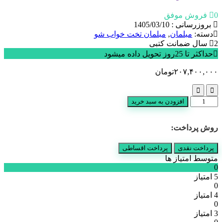
0 فروش موفق
بروزرسانی : 1405/03/10
دسته:
مبلمان
,
مبلمان تخت خواب شو
2 سال ضمانت کتبی
حداکثر تا 25روز تحویل داده میشود
۲۰۷,۴۰۰,۰۰۰
تومان
مبل
افزودن به سبد خرید
سارینا
عدد
روش پرداخت:
پرداخت نقدی
پرداخت اقساطی
متوسط امتیاز ها
0
5 امتیاز
0
4 امتیاز
0
3 امتیاز