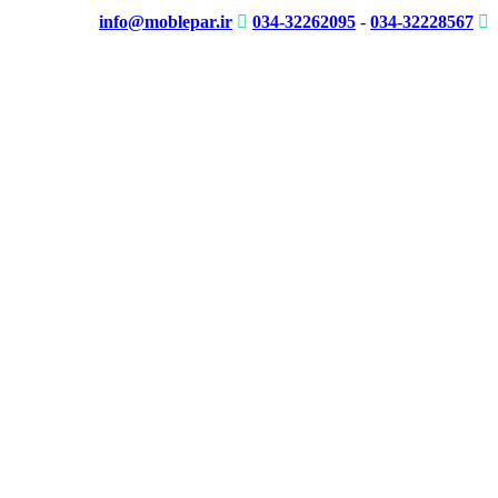
info@moblepar.ir
034-32262095
-
034-32228567