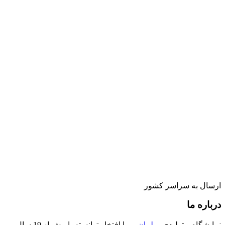
ارسال به سراسر کشور
درباره ما
نمایشگاه و تولیدی
مبلمان پر
با افتخار توانسته با بیش از 19 سال