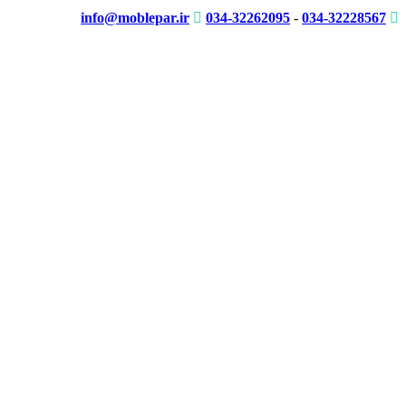
info@moblepar.ir
034-32262095
-
034-32228567