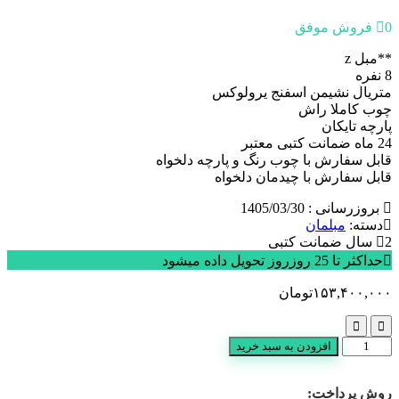
0 فروش موفق
**مبل z
8 نفره
متریال نشیمن اسفنج یرولوکس
چوب کاملا راش
پارچه تایکان
24 ماه ضمانت کتبی معتبر
قابل سفارش با چوب رنگ و پارچه دلخواه
قابل سفارش با چیدمان دلخواه
بروزرسانی : 1405/03/30
دسته:
مبلمان
2 سال ضمانت کتبی
حداکثر تا 25 روزروز تحویل داده میشود
۱۵۳,۴۰۰,۰۰۰
تومان
مبل
افزودن به سبد خرید
z
عدد
روش پرداخت: