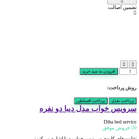
تضمین اصالت
سرویس
افزودن به سبد خرید
خواب
مدل
روش پرداخت:
دیبا
دو
نفره
پرداخت نقدی
پرداخت اقساطی
عدد
سرویس خواب مدل دیبا دو نفره
Diba bed service
0 فروش موفق
تفاوت‌های کلیدی سرویس خواب دیبا اشاره می‌کنم: