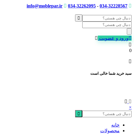
info@moblepar.ir
034-32262095
-
034-32228567
Products
search
ورود و عضویت
0
سبد خرید شما خالی است
×
خانه
محصولات