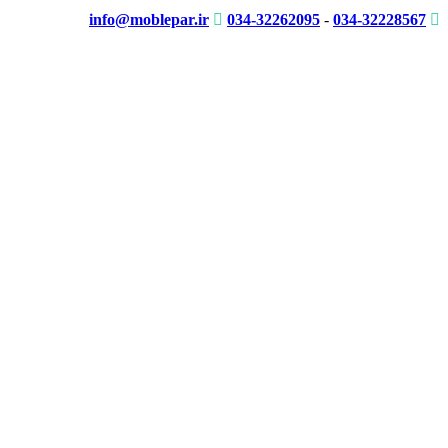
info@moblepar.ir
034-32262095
-
034-32228567