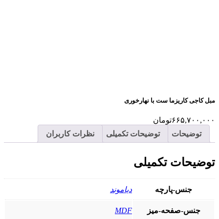
مبل کاجی کاریزما ست با نهارخوری
۶۶۵,۷۰۰,۰۰۰
تومان
توضیحات
توضیحات تکمیلی
نظرات کاربران
توضیحات تکمیلی
جنس-پارچه
دیاموند
جنس-صفحه-میز
MDF