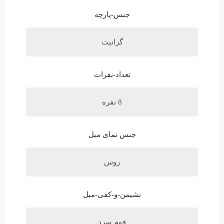
جنس-پارچه
گرانیت
تعداد-نفرات
8 نفره
جنس نمای مبل
روس
نشیمن-و-کفی-مبل
فوم سرد