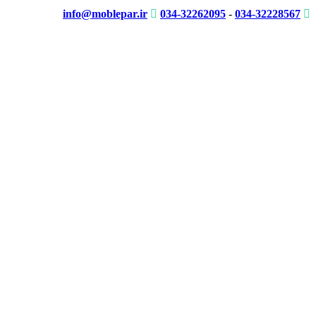
info@moblepar.ir
034-32262095
-
034-32228567